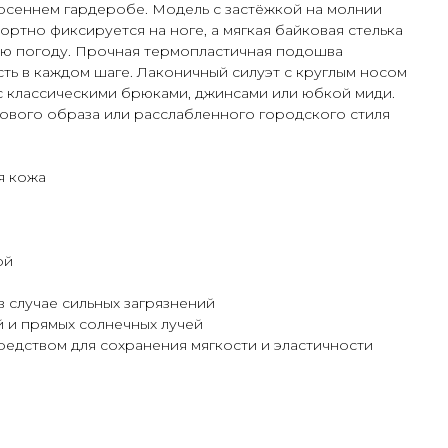
 осеннем гардеробе. Модель с застёжкой на молнии
ортно фиксируется на ноге, а мягкая байковая стелька
ую погоду. Прочная термопластичная подошва
ть в каждом шаге. Лаконичный силуэт с круглым носом
с классическими брюками, джинсами или юбкой миди.
ового образа или расслабленного городского стиля
я кожа
ой
в случае сильных загрязнений
й и прямых солнечных лучей
редством для сохранения мягкости и эластичности