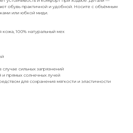
ет устойчивость и комфорт при ходьбе. Детали —
ают обувь практичной и удобной. Носите с объёмным
ками или юбкой миди.
я кожа, 100% натуральный мех
ой
в случае сильных загрязнений
й и прямых солнечных лучей
редством для сохранения мягкости и эластичности